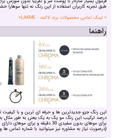
فرمول بسیار سازگار با پوست سر و تقریبا بدون سوزش بر
طبق تجربه کاربران استفاده از این رنگ نه تنها موهارا 
> لینک تمامی محصولات برند لاکمه - LAKME<
راهنما
این رنگ جزو جدیدترین ها و حرفه ای ترین و با کیفیت ت
درصد ترکیب این رنگ مو یک به یک یعنی به طور مثال به ازای 60 میلی لیتر رنگ مو شما 60 میلی لیتر اکسیدان 
برای موهای بدون سفیدی 30 دقیقه و برای موهای دارای سفیدی 40 دقیقه کافی است.
(درصورت نیاز به مشاوره نیز میتوانید با شماره تماس ها