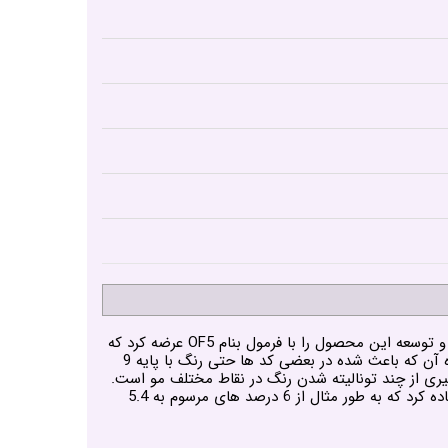
رنگ مو لاکمه سری کروما دسته بندی بدون آمونیاک رنگ مو های لاکمه میباشد که لاکمه با نوآوری و تیم قوی خود در بخش تحقیق و توسعه این محصول را با فرمول بنام OF5 عرضه کرد که
از خواص این فرمول میتوان به کوچک ترین مولکول های رنگدانه در بین رنگ مو ها برای نفوذ عالی در پولک مو و پوشش فوق العاده آن که باعث شده در بعضی کد ها حتی رنگ با پایه 9
ی از چند تونالیته شدن رنگ در نقاط مختلف مو است.
فرق دیگر این رنگ و فرمول جدید آن است که این فرمول درصورت استفاده از اکسیدان خود میتوان با درصد کمتری از اکسیدان استفاده کرد که به طور مثال از 6 درصد های مرسوم به 5.4