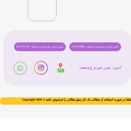
تلفن تماس پشتیبانی و مشاوره : 02165278985
تلفن تماس پشتیبانی و مشاوره : 09123207268