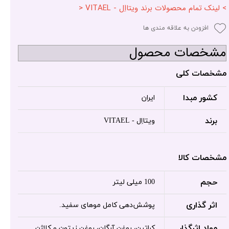
> لینک تمام محصولات برند ویتااِل - VITAEL <
افزودن به علاقه مندی ها
مشخصات محصول
مشخصات کلی
کشور مبدا
ایران
برند
ویتااِل - VITAEL
مشخصات کالا
حجم
100 میلی لیتر
اثر گذاری
پوشش‌دهی کامل موهای سفید.
مواد اثرگذار
کراتین، روغن آرگان، روغن زیتون و کلاژن