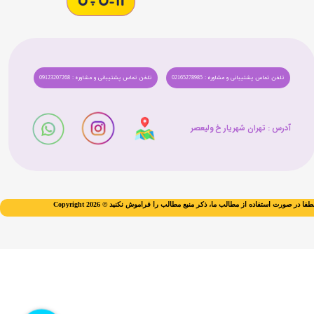
تلفن تماس پشتیبانی و مشاوره : 02165278985
تلفن تماس پشتیبانی و مشاوره : 09123207268