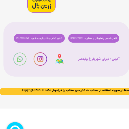
تلفن تماس پشتیبانی و مشاوره : 02165278985
تلفن تماس پشتیبانی و مشاوره : 09123207268