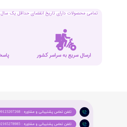
تمامی محصولات دارای تاریخ انقضای حداقل یک سال م
ارسال سریع به سراسر کشور
پاسخگوی
تلفن تماس پشتیبانی و مشاوره : 09123207268
تلفن تماس پشتیبانی و مشاوره : 02165278985