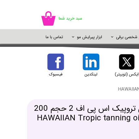
سبد خرید شما
۰
م شخصی برقی
ابزار پیرایش مو
تماس با ما
اسپری مو
سایه چشم
ژل شستشو
خوشبو کننده
اسپری رنگ مو
پالت سایه
شامپو خشک
دئودورانت و ضد تعریق
پرایمر و پایه آرایش
ایکس (توییتر)
لینکدین
فیسبوک
یک آرایش
روغن برنزه هاوایین تروپیک اس پی اف 2 حجم 200
 - HAWAIIAN Tropic tanning oil SPF2