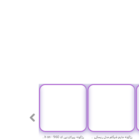
رژگونه مایع شیگلم مدل ریسکی بیزنس - SHEGLAM Liquid Blush Shimmer Finish-Risky Business
رژگونه پیرکاردین کد 960 - pierre cardin flamingo pink blush on