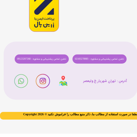
تلفن تماس پشتیبانی و مشاوره : 02165278985
تلفن تماس پشتیبانی و مشاوره : 09123207268