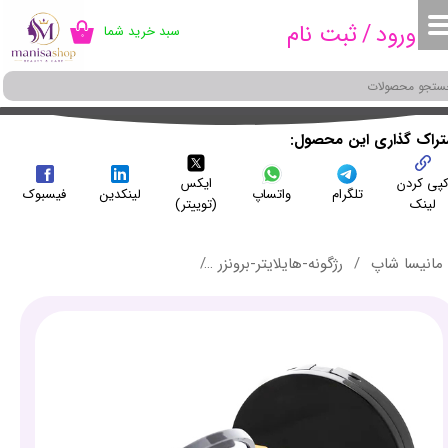
ورود
/
ثبت نام
سبد خرید شما
۰
حساب کاربری من
تغییر گذر واژه
سفارشات
شتراک گذاری این محصول
پی کردن
ایکس
خروج از حساب کاربری
تلگرام
واتساپ
لینکدین
فیسبوک
لینک
(توییتر)
مانیسا شاپ
رژگونه-هایلایتر-برونزر
رژگونه پیرکاردین کد 860 - pierre cardin rosy plum blush on