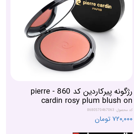
رژگونه پیرکاردین کد 860 - pierre
cardin rosy plum blush on
کد محصول: 8680570467063
۷۲۰,۰۰۰ تومان