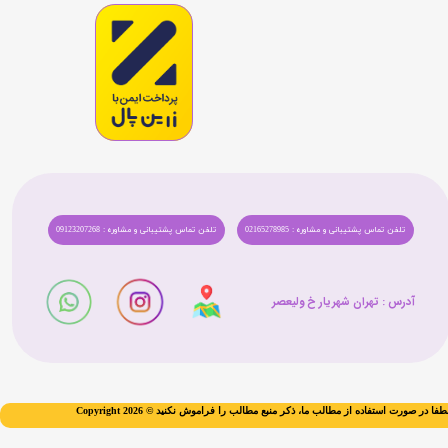
تلفن تماس پشتیبانی و مشاوره : 02165278985
تلفن تماس پشتیبانی و مشاوره : 09123207268