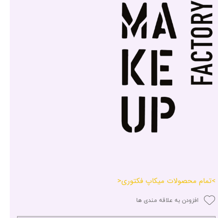
>تمام محصولات میکاپ فکتوری<
افزودن به علاقه مندی ها