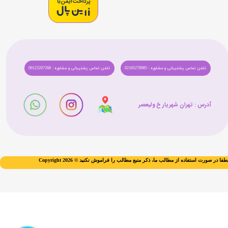
تلفن تماس پشتیبانی و مشاوره : 02165278985
تلفن تماس پشتیبانی و مشاوره : 09123207268