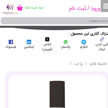
ورود
/
ثبت نام
سبد خرید شما
۰
حساب کاربری من
تغییر گذر واژه
سفارشات
شتراک گذاری این محصول
پی کردن
ایکس
خروج از حساب کاربری
تلگرام
واتساپ
لینکدین
فیسبوک
لینک
(توییتر)
مانیسا شاپ
رژ لب
رژ لب مایع مات ماندگار شماره 84 میکاپ فکتوری - make up factory long lasting Mat lip Fluid 84