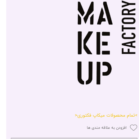
>تمام محصولات میکاپ فکتوری<
افزودن به علاقه مندی ها