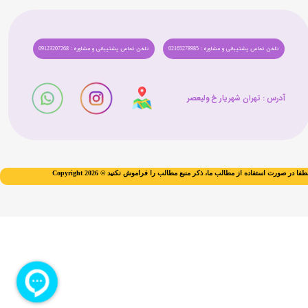
تلفن تماس پشتیبانی و مشاوره : 02165278985
تلفن تماس پشتیبانی و مشاوره : 09123207268