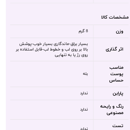
مشخصات کالا
وزن
8 گرم
بسیار براق-ماندگاری بسیار خوب-پوشش
اثر گذاری
بالا بر روی لب و خطوط لب-قابل استفاده بر
روی رژ یا به تنهایی
مناسب
پوست
بله
حساس
پارابن
ندارد
رنگ و رایحه
ندارد
مصنوعی
تست
ندارد