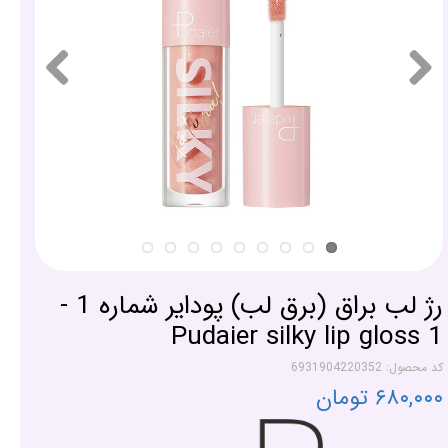
رژ لب براق (برق لب) پودایر شماره 1 -
Pudaier silky lip gloss 1
کد محصول: 6931904220352
۶۸۰,۰۰۰ تومان