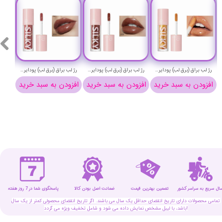
رژ لب براق (برق لب) پودایر شماره 15 - Pudaier silky lip gloss 15
رژ لب براق (برق لب) پودایر شماره 6 - Pudaier silky lip gloss 6
رژ لب براق (برق لب) پودایر شماره 4 - Pudaier silky lip gloss 4
افزودن به سبد خرید
افزودن به سبد خرید
افزودن به سبد خرید
افزو
سال سریع به سراسر کشور
تضمین بهترین قیمت
پاسخگوی شما در 7 روز هفته
ضمانت اصل بودن کالا
تمامی محصولات دارای تاریخ انقضای حداقل یک سال می باشند. اگر تاریخ انقضای محصولی کمتر از یک سال
باشد، با لیبل مشخص نمایش داده می شود و شامل تخفیف ویژه می گردد!