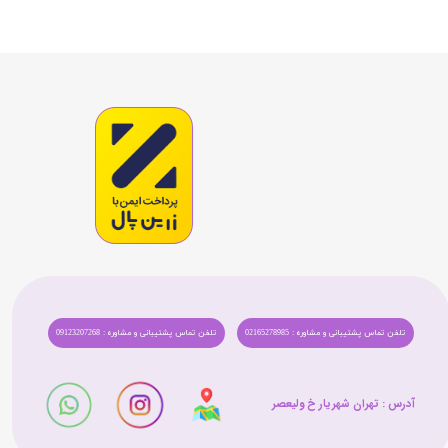
تلفن تماس پشتیبانی و مشاوره : 02165278985
تلفن تماس پشتیبانی و مشاوره : 09123207268