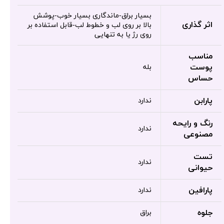
بسیار براق-ماندگاری بسیار خوب-پوشش
اثر گذاری
بالا بر روی لب و خطوط لب-قابل استفاده بر
روی رژ یا به تنهایی
مناسب
پوست
بله
حساس
پارابن
ندارد
رنگ و رایحه
ندارد
مصنوعی
تست
ندارد
حیوانی
پارافین
ندارد
جلوه
براق