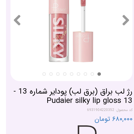
رژ لب براق (برق لب) پودایر شماره 13 -
Pudaier silky lip gloss 13
کد محصول: 6931904220352
۶۸۰,۰۰۰ تومان