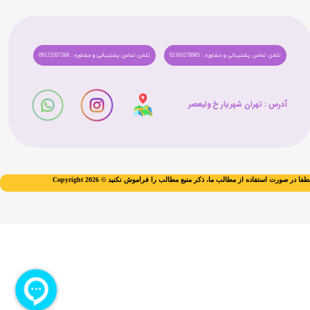
تلفن تماس پشتیبانی و مشاوره : 02165278985
تلفن تماس پشتیبانی و مشاوره : 09123207268