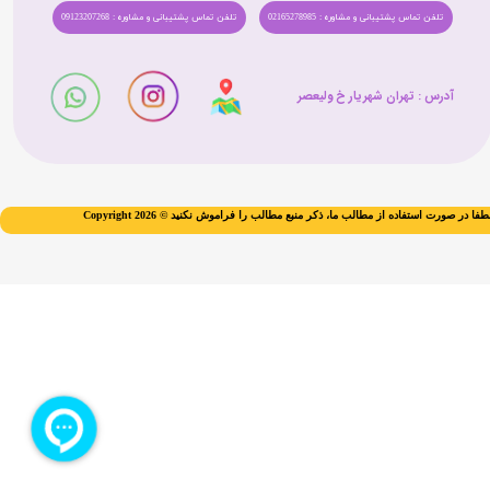
تلفن تماس پشتیبانی و مشاوره : 02165278985
تلفن تماس پشتیبانی و مشاوره : 09123207268