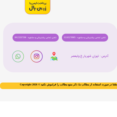
تلفن تماس پشتیبانی و مشاوره : 02165278985
تلفن تماس پشتیبانی و مشاوره : 09123207268