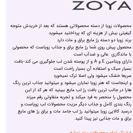
محصولات زویا از دسته محصولاتی هستند که بعد از خریدش متوجه
کیفیتی بیش از هزینه ای که پرداختید میشوید
برند زویا دو دسته رژ مایع براق و مات دارد
محصول پیش روی شما رژ مایع براق و جذاب زویاست که محصولی
با ماندگاری عالی و ضدآب است
دارای ویتامین E و A و از پوسته شدن لب جلوگیری می کند-بافت
بسیار سبک و استفاده آن بسیار راحت است
سریعا خشک میشود ولی اصلا ترک نمیخورد
و اینجاست که هنر زویا نمایان میشود و میتوانید جذاب ترین رنگ
هارا در جالب ترین بافت رژ لب مایع ببینید که هر کد از این
محصول را منحصر به فرد میکند و تجربه متفاوتی رقم میزند
رنگ بندی کامل و جذاب دیگر مزیت محصولات لب زویاست و
درسبد کالایی زویا میتوانید رژ لب جامد مات و براق رژ های مایع
براق و مات جذابی نیز پیدا کنید.
> لینک تمام محصولات برند زویا <