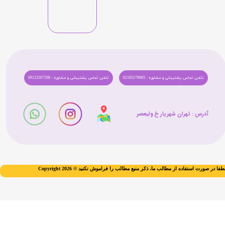
تلفن تماس پشتیبانی و مشاوره : 02165278985
تلفن تماس پشتیبانی و مشاوره : 09123207268