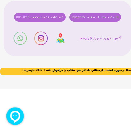
تلفن تماس پشتیبانی و مشاوره : 02165278985
تلفن تماس پشتیبانی و مشاوره : 09123207268