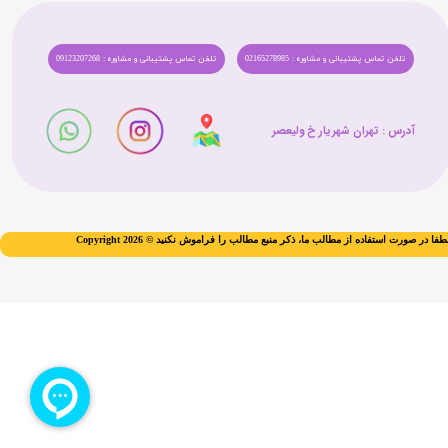
تلفن تماس پشتیبانی و مشاوره : 02165278985
تلفن تماس پشتیبانی و مشاوره : 09123207268