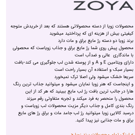
محصولات زویا از دسته محصولاتی هستند که بعد از خریدش متوجه
کیفیتی بیش از هزینه ای که پرداختید میشوید
برند زویا دو دسته رژ مایع براق و مات دارد
محصول پیش روی شما رژ مایع براق و جذاب زویاست که محصولی
با ماندگاری عالی و ضدآب است
دارای ویتامین E و A و از پوسته شدن لب جلوگیری می کند-بافت
بسیار سبک و استفاده آن بسیار راحت است
سریعا خشک میشود ولی اصلا ترک نمیخورد
و اینجاست که هنر زویا نمایان میشود و میتوانید جذاب ترین رنگ
هارا در جالب ترین بافت رژ لب مایع ببینید که هر کد از این
محصول را منحصر به فرد میکند و تجربه متفاوتی رقم میزند
رنگ بندی کامل و جذاب دیگر مزیت محصولات لب زویاست و
درسبد کالایی زویا میتوانید رژ لب جامد مات و براق رژ های مایع
براق و مات جذابی نیز پیدا کنید.
> لینک تمام محصولات برند زویا <