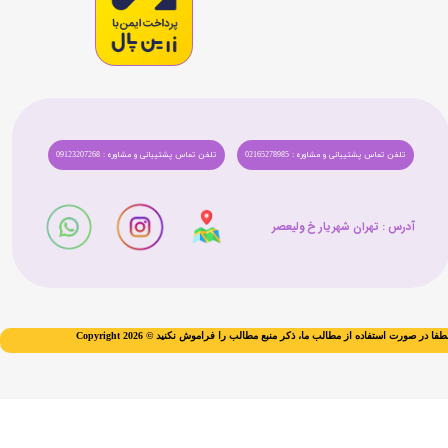
تلفن تماس پشتیبانی و مشاوره : 02165278985
تلفن تماس پشتیبانی و مشاوره : 09123207268