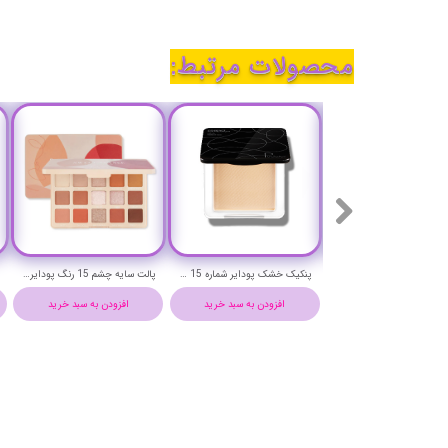
محصولات مرتبط:
رژ لب جامد ماندگار ولوت پودایر شماره 8 - Pudaier velvet lip stick
پنکیک خشک پودایر شماره 15 - Pudaier compact powder
پالت سایه چشم 15 رنگ پودایر مدل Sweet Orange
افزودن به سبد خرید
افزودن به سبد خرید
افزودن به سبد خرید