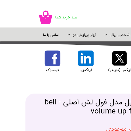
سبد خرید شما
۰
م شخصی برقی
ابزار پیرایش مو
تماس با ما
اسپری مو
سایه چشم
ژل شستشو
خوشبو کننده
اسپری رنگ مو
پالت سایه
شامپو خشک
دئودورانت و ضد تعریق
پرایمر و پایه آرایش
ایکس (توییتر)
لینکدین
فیسبوک
یک آرایش
ریمل حجم دهتده بل مدل فول لش اصلی - bell
volume up f
ام موجودی