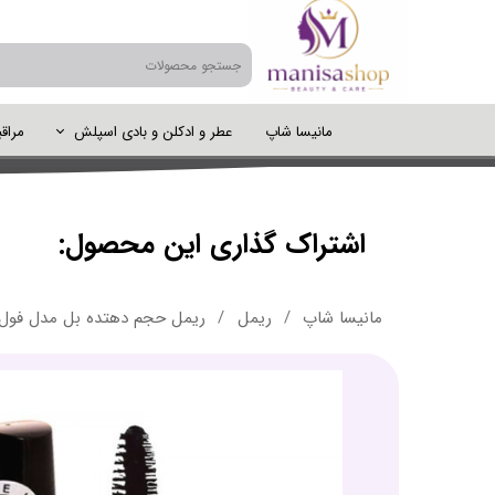
مانیسا شاپ
عطر و ادکلن و بادی اسپلش
مراق
شامپو
رنگ مو
اصلاح مو
سرم پوست
عطر و ادکلن
پاک کننده آرایش
خودتراش و یدک و تیغ
تونر
عطر و ادکلن مردانه
موس و ژل و اسپری مو
آمپول
:اشتراک گذاری این محصول
پنکیک
عطر ادکلن زنانه
سرم و مکمل مو و رنگ مو
اسکراب
براش و ابزار آرایش صورت
مانیسا شاپ
ریمل
ریمل حجم دهتده بل مدل فول لش اصلی - lash mascara