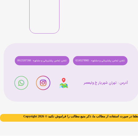
تلفن تماس پشتیبانی و مشاوره : 02165278985
تلفن تماس پشتیبانی و مشاوره : 09123207268