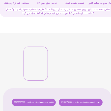
سال سریع به سراسر کشور
تضمین بهترین قیمت
پاسخگوی شما در 7 روز هفته
ضمانت اصل بودن کالا
تمامی محصولات دارای تاریخ انقضای حداقل یک سال می باشند. اگر تاریخ انقضای محصولی کمتر از یک سال
باشد، با لیبل مشخص نمایش داده می شود و شامل تخفیف ویژه می گردد!
تلفن تماس پشتیبانی و مشاوره : 02165278985
تلفن تماس پشتیبانی و مشاوره : 09123207268