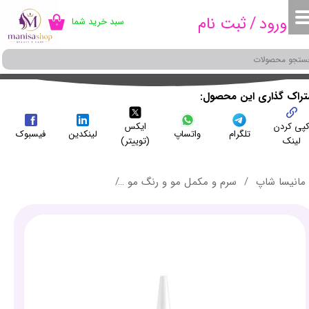
ورود
/
ثبت نام
سبد خرید شما
۰
حساب کاربری من
تغییر گذر واژه
سفارشات
شتراک گذاری این محصول
پی کردن
ایکس
خروج از حساب کاربری
تلگرام
واتساپ
لینکدین
فیسبوک
لینک
(توییتر)
مانیسا شاپ
سرم و مکمل مو و رنگ مو
روغن محافظ پوست سر لاکمه - r care scalp protector