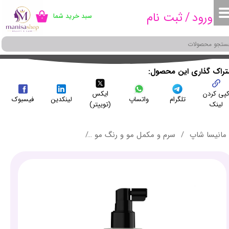
ورود
/
ثبت نام
سبد خرید شما
۰
حساب کاربری من
تغییر گذر واژه
سفارشات
شتراک گذاری این محصول
پی کردن
ایکس
خروج از حساب کاربری
تلگرام
واتساپ
لینکدین
فیسبوک
لینک
(توییتر)
مانیسا شاپ
سرم و مکمل مو و رنگ مو
لوسیون تخصصی پوست سر دارای ریزش مو لاکمه حجم 