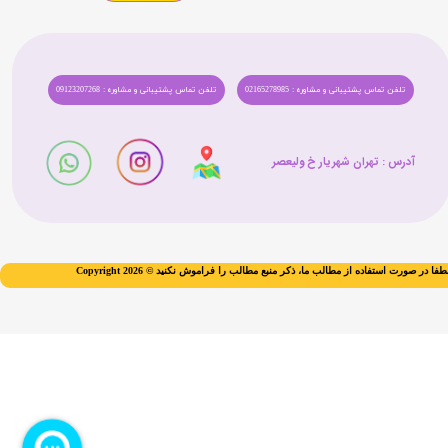
تلفن تماس پشتیبانی و مشاوره : 02165278985
تلفن تماس پشتیبانی و مشاوره : 09123207268