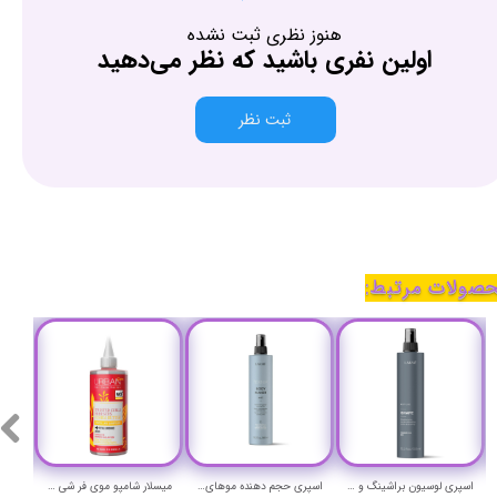
هنوز نظری ثبت نشده
اولین نفری باشید که نظر می‌دهید
ثبت نظر
صولات مرتبط:
اسپری لوسیون براشینگ و محافظ حرارت و حجم دهنده مو کی استایل لاکمه حجم 300 میلی لیتر - Lakme K.STYLING SHAPE 300 ml
اسپری حجم دهنده موهای نازک و کم پشت (بادی میکر) تکنیا لاکمه حجم 300 میلی لیتر - Lakme TEKNIA Body Maker MIST
میسلار شامپو موی فر شی باتر و گل ترش اربن کر حجم 340 میلی لیتر -URBAN CARE Twisted Curls Hibiscus & Shea Butter Micellar Shampo