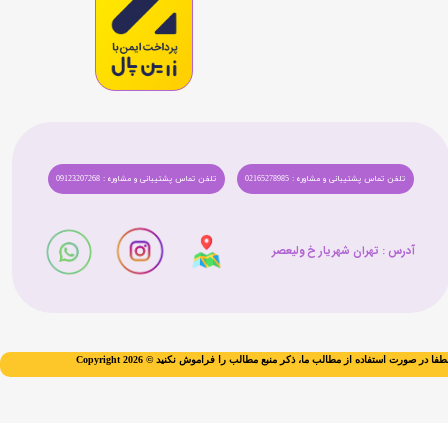
تلفن تماس پشتیبانی و مشاوره : 02165278985
تلفن تماس پشتیبانی و مشاوره : 09123207268