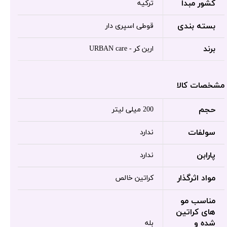
کشور مبدا
ترکیه
بسته بندی
قوطی اسپری دار
برند
اربن کر - URBAN care
مشخصات کالا
حجم
200 میلی لیتر
سولفات
ندارد
پارابن
ندارد
مواد اثرگذار
کراتین خالص
مناسب مو
های کراتین
شده و
بله