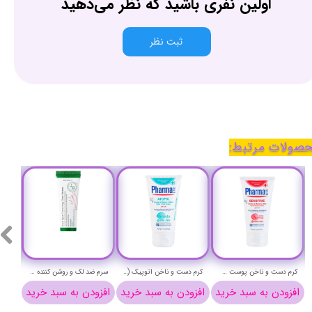
اولین نفری باشید که نظر می‌دهید
ثبت نظر
صولات مرتبط:
کرم دست و ناخن پوست حساس فارمالاین حجم 75 میلی لیتر - PharmaLine Sensetive hand & nail Cream
کرم دست و ناخن اتوپیک (ضد اگزوما) فارمالاین حجم 75 میلی لیتر - PharmaLine ATOPIC hand & nail Cream
سرم ضد لک و روشن کننده اکسیس وای حجم 50 میلی لیتر - AXIS-Y DARK SPOT CORRECTING GLOW SERUM
افزودن به سبد خرید
افزودن به سبد خرید
افزودن به سبد خرید
افزو