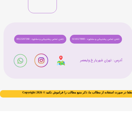
تلفن تماس پشتیبانی و مشاوره : 02165278985
تلفن تماس پشتیبانی و مشاوره : 09123207268