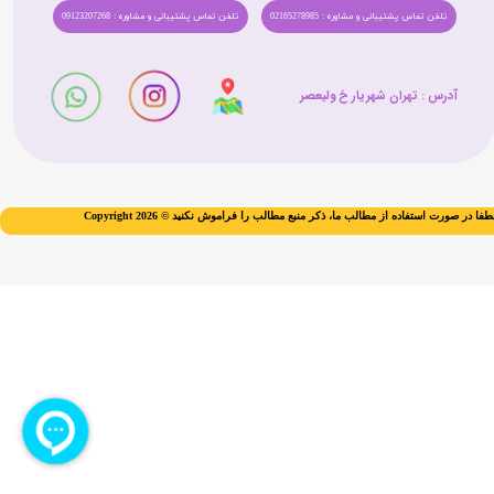
تلفن تماس پشتیبانی و مشاوره : 02165278985
تلفن تماس پشتیبانی و مشاوره : 09123207268