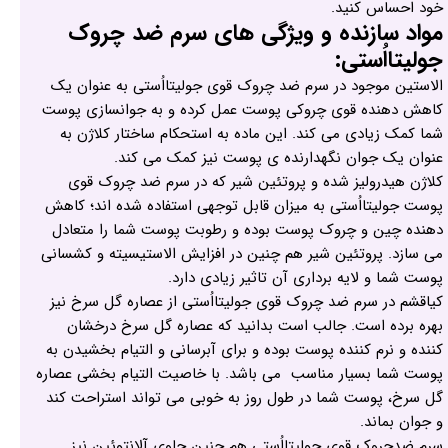
خود احساس کنید.
مواد سازنده و ویژگی های سرم ضد چروک
جولیتااُستی:
الاستین موجود در سرم ضد چروک قوی جولیتااُستی به عنوان یک
کاهش دهنده قوی چروکی پوست عمل کرده و به جوانسازی پوست
شما کمک زیادی می کند. این ماده به استحکام ساختار کلاژن به
عنوان یک جوان نگهدارنده ی پوست نیز کمک می کند.
کلاژن هیدرولیز شده و پروتئین شیر که در سرم ضد چروک قوی
پوست جولیتااُستی به میزان قابل توجهی استفاده شده اند؛ کاهش
دهنده چین و چروک پوست بوده و رطوبت پوست شما را متعادل
می سازد. پروتئین شیر هم چنین در افزایش الاستیسیته و کشسانی
پوست شما و لایه برداری آن تاثیر زیادی دارد.
کیاقشم در سرم ضد چروک قوی جولیتااُستی از عصاره گل سرخ نیز
بهره برده است. جالب است بدانید که عصاره گل سرخ درخشان
کننده و نرم کننده پوست بوده و برای آبرسانی و التیام بخشیدن به
پوست شما بسیار مناسب می باشد. با خاصیت التیام بخشی عصاره
گل سرخ، پوست شما در طول روز به خوبی می تواند استراحت کند
و جوان بماند.
سرم ضدچروک قوی جولیتااُستی هم چنین حاوی آلانتوئین نیز