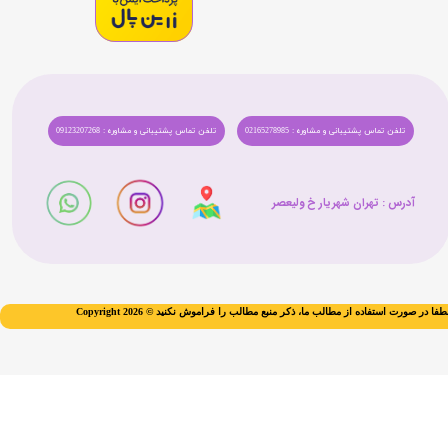
تلفن تماس پشتیبانی و مشاوره : 02165278985
تلفن تماس پشتیبانی و مشاوره : 09123207268