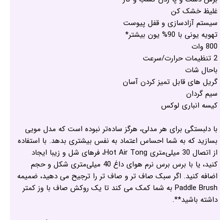
غلیظ خشک کن
سیستم آزادسازی و قفل پیوست
تهویه یونی با 90% یون بیشتر*
800 وات
2 تنظیمات حرارت/سرعت
باحال شات
گریل های قابل تمیز کردن آسان
سیم گردان
کیسه انباری لوکس
با دلبستگی برای هر مدلی، هرگز ساده‌تر نبوده است که مدل مویی
بسازید که به شما احساس اعتماد به نفس بیشتری بدهد. با استفاده
از اتصال 30 میلی‌متری Hot Air Tong، فرهای شل و زیبا ایجاد
کنید، یا با برس برس نرم هوای داغ 40 میلی‌متری شکل و حجم
اضافه کنید. اگر سبک صاف تر و صاف تر را ترجیح می دهید، ضمیمه
Paddle Brush به شما کمک می کند تا یک روکش صاف با وز کمتر
داشته باشید**.