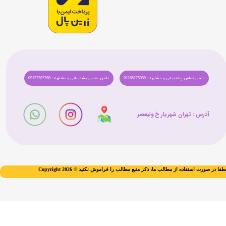
تلفن تماس پشتیبانی و مشاوره : 02165278985
تلفن تماس پشتیبانی و مشاوره : 09123207268