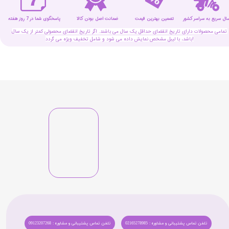
سال سریع به سراسر کشور
تضمین بهترین قیمت
پاسخگوی شما در 7 روز هفته
ضمانت اصل بودن کالا
تمامی محصولات دارای تاریخ انقضای حداقل یک سال می باشند. اگر تاریخ انقضای محصولی کمتر از یک سال
باشد، با لیبل مشخص نمایش داده می شود و شامل تخفیف ویژه می گردد!
تلفن تماس پشتیبانی و مشاوره : 02165278985
تلفن تماس پشتیبانی و مشاوره : 09123207268