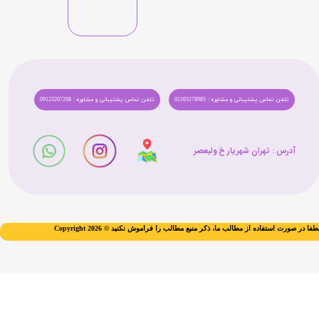
تلفن تماس پشتیبانی و مشاوره : 02165278985
تلفن تماس پشتیبانی و مشاوره : 09123207268