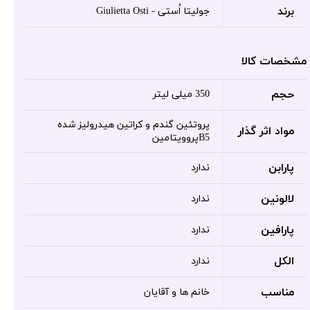
برند
جولیتا اُستی - Giulietta Osti
مشخصات کالا
حجم
350 میلی لیتر
پروتئین گندم و کراتین هیدرولیز شده
مواد اثر گذار
B5پروویتامین
پارابن
ندارد
لالونین
ندارد
پارافین
ندارد
الکل
ندارد
مناسب
خانم ها و آقایان