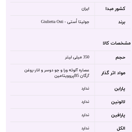
کشور مبدا
ایران
برند
جولیتا اُستی - Giulietta Osti
مشخصات کالا
حجم
350 میلی لیتر
عصاره آلوئه ورا و جو دوسر و انار-روغن
مواد اثر گذار
آرگان B5پروویتامین
پارابن
ندارد
لالونین
ندارد
پارافین
ندارد
الکل
ندارد