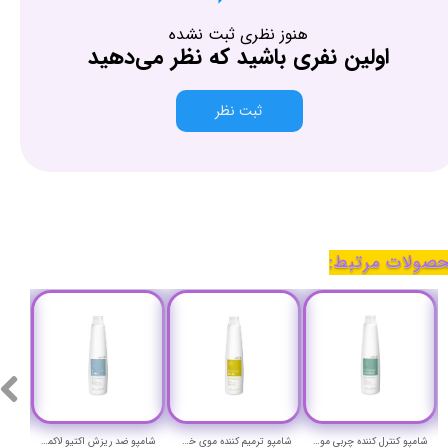
هنوز نظری ثبت نشده
اولین نفری باشید که نظر می‌دهید
ثبت نظر
صولات مرتبط:
شامپو کنترل کننده چربی مو و پوست سر لاکمه حجم 300 میلی لیتر- Lakme k.therapy purifying Shampoo
شامپو ترمیم کننده موی خشک و آسیب دیده لاکمه حجم 300 میلی لیتر - Lakme k.therapy repair Shampoo
شامپو ضد ریزش اکتیو لاکمه حجم 300 میلی لیتر - Lakme k.therapy active Shampoo