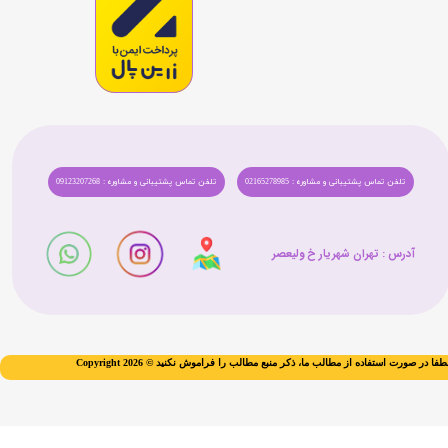
تلفن تماس پشتیبانی و مشاوره : 02165278985
تلفن تماس پشتیبانی و مشاوره : 09123207268