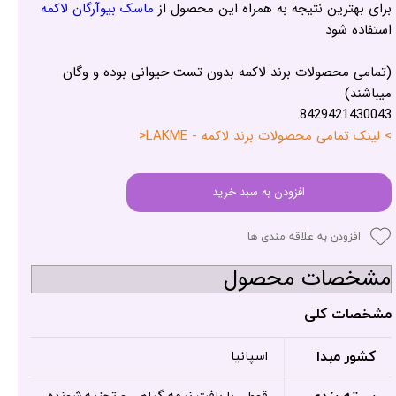
برای بهترین نتیجه به همراه این محصول از
ماسک بیوآرگان لاکمه
استفاده شود
(تمامی محصولات برند لاکمه بدون تست حیوانی بوده و وگان
میباشند)
8429421430043
> لینک تمامی محصولات برند لاکمه - LAKME<
افزودن به سبد خرید
افزودن به علاقه مندی ها
مشخصات محصول
مشخصات کلی
کشور مبدا
اسپانیا