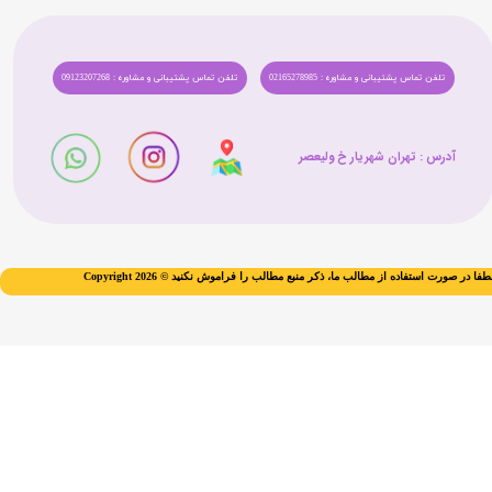
تلفن تماس پشتیبانی و مشاوره : 02165278985
تلفن تماس پشتیبانی و مشاوره : 09123207268