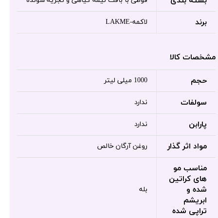
بسته بندی
قوطی با بافت نیمه گیاهی و تجزیه شونده
برند
لاکمه-LAKME
مشخصات کالا
حجم
1000 میلی لیتر
سولفات
ندارد
پارابن
ندارد
مواد اثر گذار
روغن آرگان خالص
مناسب مو
های کراتین
شده و
بله
ابریشم
تراپی شده