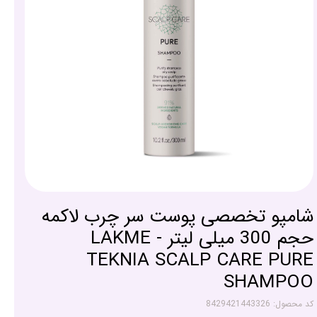
شامپو تخصصی پوست سر چرب لاکمه
حجم 300 میلی لیتر - LAKME
TEKNIA SCALP CARE PURE
SHAMPOO
کد محصول: 8429421443326