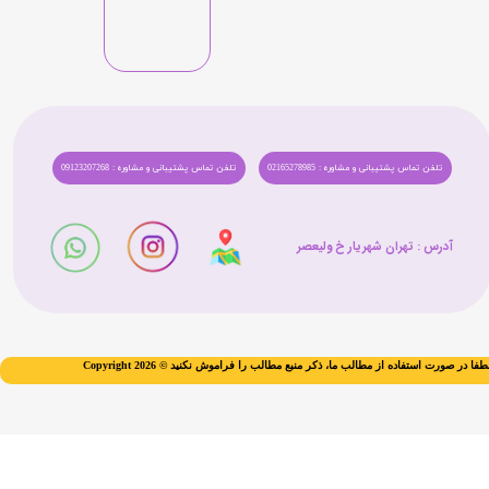
تلفن تماس پشتیبانی و مشاوره : 02165278985
تلفن تماس پشتیبانی و مشاوره : 09123207268