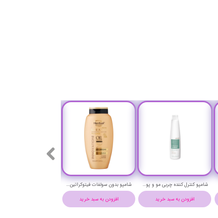
شامپو کنترل کننده چربی مو و پوست سر لاکمه حجم 300 میلی لیتر- Lakme k.therapy purifying Shampoo
شامپو بدون سولفات فیتوکراتین آرگان هربال حجم 400 میلی لیتر - Herbal PHYTO KERATIN ARGAN shampoo 400 ml
افزودن به سبد خرید
افزودن به سبد خرید
افزودن به سبد خرید