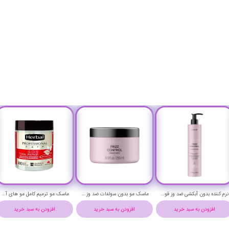
نرم کننده بدون آبکشی ضد وز قوی (فریز کنترل) لاکمه حجم 300 میلی لیتر- Lakme TEKNIA FRIZZ CONTROL CONDITIONER
ماسک مو بدون سولفات ضد وز قوی (فریز کنترل) لاکمه حجم 250 میلی لیتر- Lakme TEKNIA FRIZZ CONTROL hair mask
ماسک مو ترمیم کامل مو های آسیب دیده هربال حجم 500 میلی لیتر - Herbal S.O.S TOTAL REPAIR Hair Mask 500 ml
افزودن به سبد خرید
افزودن به سبد خرید
افزودن به سبد خرید