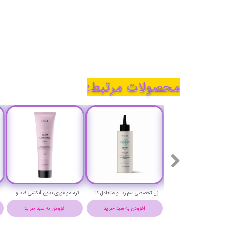
محصولات مرتبط:
ماسک مو تخصصی پوست سر چرب لاکمه حجم 250 میلی لیتر - LAKME TEKNIA SCALP CARE PURE HAIR MASK
ژل تخصصی سم زدا و متعادل کننده پوست سر دارای شوره لاکمه حجم 150 میلی لیتر - LAKME TEKNIA SCALP CARE DETOX GEL
کرم مو فوری بدون آبکشی ضد وز قوی (فریز کنترل) لاکمه حجم 150 میلی لیتر - Lakme TEKNIA FRIZZ CONTROL CREAM
افزودن به سبد خرید
افزودن به سبد خرید
افزودن به سبد خرید