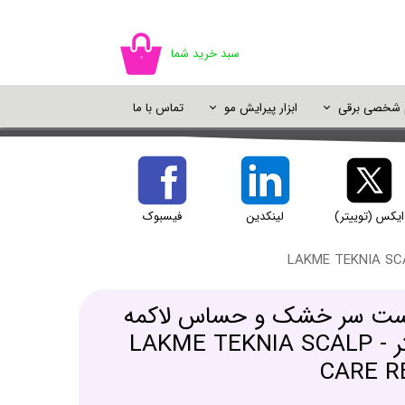
سبد خرید شما
۰
م شخصی برقی
ابزار پیرایش مو
تماس با ما
اسپری مو
سایه چشم
ژل شستشو
خوشبو کننده
اسپری رنگ مو
پالت سایه
شامپو خشک
دئودورانت و ضد تعریق
پرایمر و پایه آرایش
ایکس (توییتر)
لینکدین
فیسبوک
یک آرایش
ست سر خشک و حساس لاکمه
حجم 300 میلی لیتر - LAKME TEKNIA SCALP
CARE R