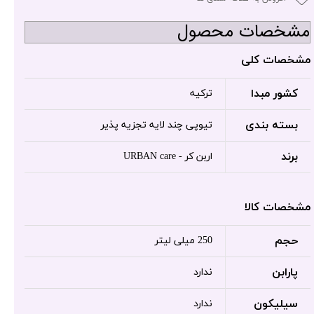
مشخصات محصول
مشخصات کلی
کشور مبدا
ترکیه
بسته بندی
تیوپی چند لایه تجزیه پذیر
برند
اربن کر - URBAN care
مشخصات کالا
حجم
250 میلی لیتر
پارابن
ندارد
سیلیکون
ندارد