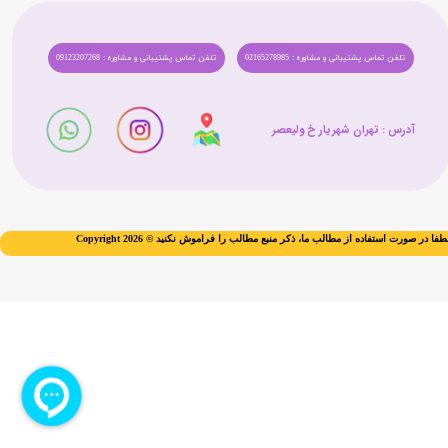
تلفن تماس پشتیبانی و مشاوره : 02165278985
تلفن تماس پشتیبانی و مشاوره : 09123207268