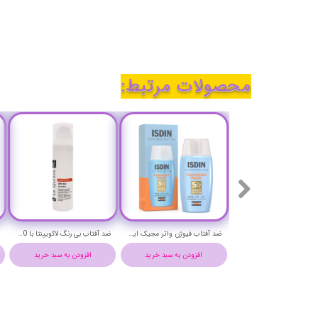
محصولات مرتبط:
ضد آفتاب فیوژن واتر مجیک ایزدین اس پی اف 50 حجم 50 میلی لیتر - ISDIN FOTOPROTECTOR FUSIONWATER MAGIC
ضد آفتاب بی رنگ لاکویینتا با SPF+50 حجم 50 میلی لیتر - LaQuinta sunscreen with spf+50
افزودن به سبد خرید
افزودن به سبد خرید