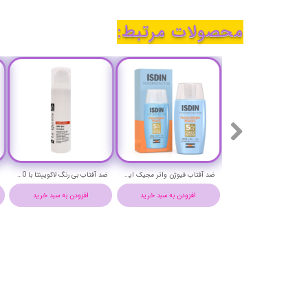
محصولات مرتبط:
ضد آفتاب فیوژن واتر مجیک ایزدین اس پی اف 50 حجم 50 میلی لیتر - ISDIN FOTOPROTECTOR FUSIONWATER MAGIC
ضد آفتاب بی رنگ لاکویینتا با SPF+50 حجم 50 میلی لیتر - LaQuinta sunscreen with spf+50
افزودن به سبد خرید
افزودن به سبد خرید