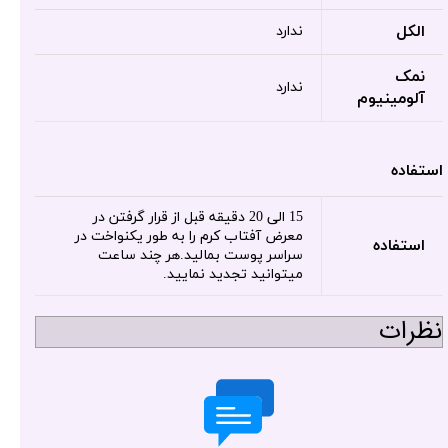
الکل
ندارد
نمک
ندارد
آلومینیوم
استفاده
15 الی 20 دقیقه قبل از قرار گرفتن در
معرض آفتاب کرم را به طور یکنواخت در
استفاده
سراسر پوست بمالید.هر چند ساعت
میتوانید تجدید نمایید.
نظرات