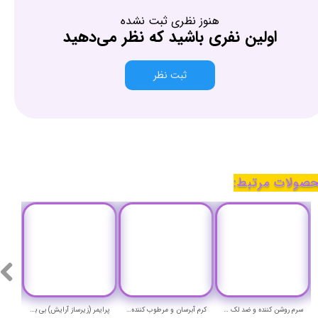
هنوز نظری ثبت نشده
اولین نفری باشید که نظر می‌دهید
ثبت نظر
صولات مرتبط:
سرم روشن کننده و ضد لک ویتامین ث لاکویینتا حجم 30 میلی لیتر - LaQuinta VITAMINE C SERUM
کرم آبرسان و مرطوب کننده قوی لاکویینتا حجم 50 میلی لیتر - LaQuinta SUPER HYDRATING CREAM
پرایمر (زیرساز آرایش) بی بی بومر میشا حجم 40 میلی لیتر - MISSHA BB BOOMER