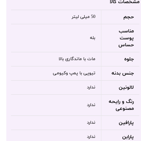
مشخصات کالا
حجم
50 میلی لیتر
مناسب
پوست
بله
حساس
جلوه
مات با ماندگاری بالا
جنس بدنه
تیوپی با پمپ وکیومی
لالونین
ندارد
رنگ و رایحه
ندارد
مصنوعی
پارافین
ندارد
پارابن
ندارد