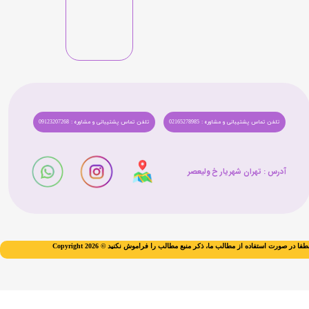
تلفن تماس پشتیبانی و مشاوره : 02165278985
تلفن تماس پشتیبانی و مشاوره : 09123207268