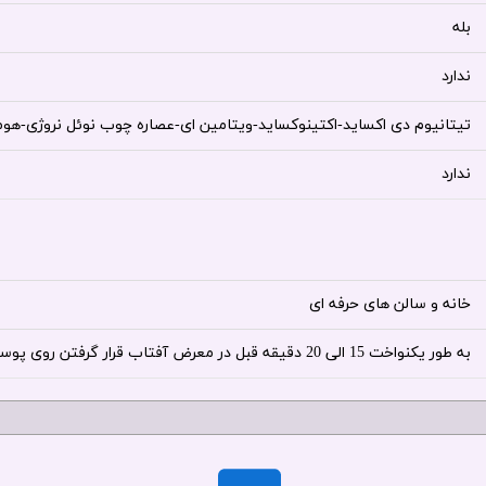
بله
ندارد
تیتانیوم دی اکساید-اکتینوکساید-ویتامین ای-عصاره چوب نوئل نروژی-هو
ندارد
خانه و سالن های حرفه ای
به طور یکنواخت 15 الی 20 دقیقه قبل در معرض آفتاب قرار گرفتن روی پوست خود بمالید و هر دوساعت یکبار تجدید نمایید