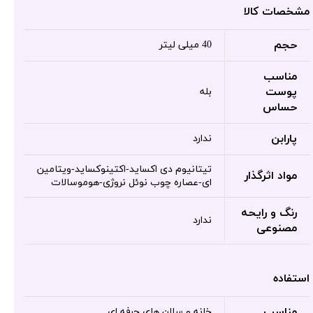
مشخصات کالا
حجم
40 میلی لیتر
مناسب
پوست
بله
حساس
پارابن
ندارد
تیتانیوم دی اکساید-اکتینوکساید-ویتامین
مواد اثرگذار
ای-عصاره چوب نوئل نروژی-هوموسالات
رنگ و رایحه
ندارد
مصنوعی
استفاده
مناسب
خانه و سالن های حرفه ای