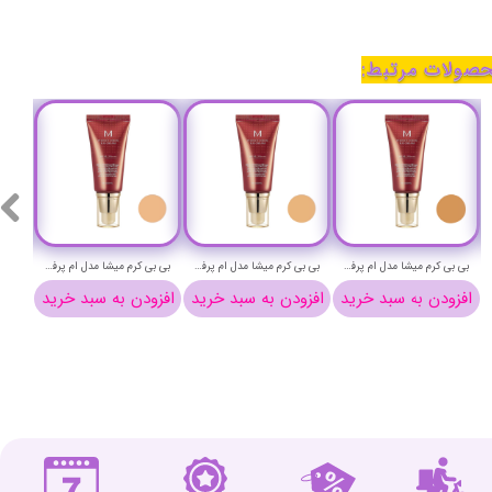
صولات مرتبط:
ضد آفتاب فیوژن واتر مجیک ایزدین اس پی اف 50 حجم 50 میلی لیتر - ISDIN FOTOPROTECTOR FUSIONWATER MAGIC
ضد آفتاب بی رنگ لاکویینتا با SPF+50 حجم 50 میلی لیتر - LaQuinta sunscreen with spf+50
بی بی کرم میشا مدل ام پرفکت حجم 50 میلی لیتر شماره 31 - MISSHA M PERFECT COVER BB CREAM NO 31
بی بی کرم میشا مدل ام پرفکت حجم 50 میلی لیتر شماره 29 - MISSHA M PERFECT COVER BB CREAM NO 29
خرید
افزودن به سبد خرید
افزودن به سبد خرید
افزودن به سبد خرید