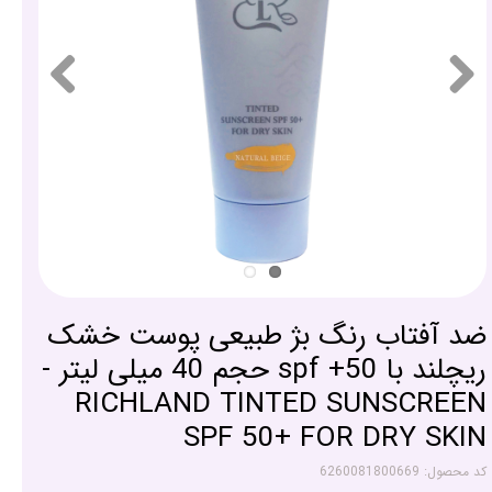
ضد آفتاب رنگ بژ طبیعی پوست خشک
ریچلند با spf +50 حجم 40 میلی لیتر -
RICHLAND TINTED SUNSCREEN
SPF 50+ FOR DRY SKIN
کد محصول: 6260081800669