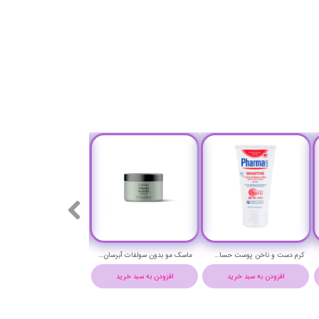
کرم دست و ناخن پوست حساس فارمالاین حجم 75 میلی لیتر - PharmaLine Sensetive hand & nail Cream
ماسک مو بدون سولفات آبرسان عمیق مو ارگانیک بالانس تکنیا لاکمه - Lakme Teknia Organic Balance Hair mask
افزودن به سبد خرید
افزودن به سبد خرید
افزودن به سبد خرید