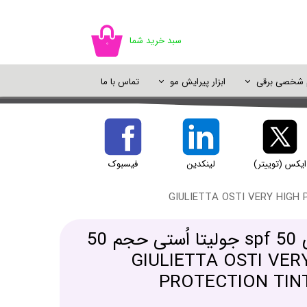
سبد خرید شما
۰
م شخصی برقی
ابزار پیرایش مو
تماس با ما
اسپری مو
سایه چشم
ژل شستشو
خوشبو کننده
اسپری رنگ مو
پالت سایه
شامپو خشک
دئودورانت و ضد تعریق
پرایمر و پایه آرایش
ایکس (توییتر)
لینکدین
فیسبوک
یک آرایش
کرم ضد آفتاب رنگی spf 50 جولیتا اُستی حجم 50
 - GIULIETTA OSTI VERY HIGH
PROTECTION TIN