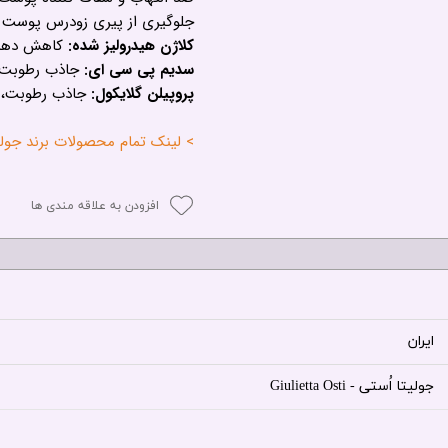
جلوگیری از پیری زودرس پوست
کلاژن هیدرولیز شده:
کاهش دهند
سدیم پی سی ای:
جاذب رطوبت،
پروپیلن گلایکول:
جاذب رطوبت، م
> لینک تمام محصولات برند جولیتا استی - TI
افزودن به علاقه مندی ها
ایران
جولیتا اُستی - Giulietta Osti