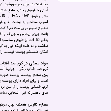
اُستی با فرمولی جدید مانع تاب
ما
آسیب سطحی به پوست نظیر قرمز
سطوح عمیق تر پوست نفوذ کرده 
باعث پیری زودرس و چروک و افت
رنگی spf 50 بژ طبیعی 
نداشته و به علت اینکه نیاز به کر
امکان شستشو پوست نیست، راح
مواد مغذی در کرم ضد آفتاب 
کرم ضد آفتاب رنگی جولیتا اُ
روی سطح پوست، پوست صورت ر
است و برای افراد دارای پوست 
کرم، خشکی پوست را از بین برده
های دهیدراته نیز انتخابی مناس
عصاره کالوس همیشه بهار:
ضد التهاب و شفاف کننده پوست