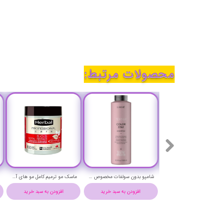
محصولات مرتبط:
شامپو ضد ریزش اکتیو لاکمه حجم 1000 میلی لیتر - Lakme k.therapy active Shampoo
شامپو بدون سولفات مخصوص مو رنگ شده و آسیب دیده (کالر استی) تکنیا لاکمه حجم 1000 میلی لیتر-Lakme TEKNIA Color Stay Shampoo
ماسک مو ترمیم کامل مو های آسیب دیده هربال حجم 500 میلی لیتر - Herbal S.O.S TOTAL REPAIR Hair Mask 500 ml
افزودن به سبد خرید
افزودن به سبد خرید
افزودن به سبد خرید