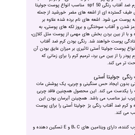
محافظت در برابر نور خورشید: کرم ضد آفتاب رنگی spf 50 مناسب انواع پوست جولیتا
ش طیف گسترده ای از اشعه های مضر خورشید از جمله
دون قرمز، UVA ، UVB و IR به پوست می شود. اشعه های نام برده شده علاوه بر
 شدن و آفتاب سوختگی و بروز لکه های پوستی، به
و با از بین بردن بخش های مهمی از پوست مثل کلاژن،
ادگی پوست خواهند شد. رنگی بودن کرم ضد آفتاب
مناسب انواع پوست جولیتا اُستی تاثیری بر میزان عایق بودن آن
م پودر را از بین می برد، ترمیم کرم را برای زمانی که
ت تر می کند.
رنگی جولیتا اُستی
ستی بدون ایجاد حس سنگینی و چربی، یک پوشش مات
ا یکدست می کند. این محصول همچنین فاقد چربی
چرب نیز مناسب می باشد. همچینن آبرسان بودن این
 و کرم ضد آفتاب رنگی بژ جولیتا اُستی را برای پوست
ب می کند.
مرطوب کننده، دارای ویتامین های B، C و E تسکین دهنده و