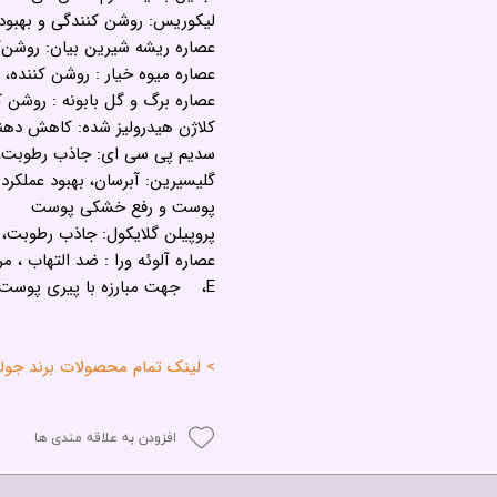
لیکوریس: روشن کنندگی و بهبو
عصاره ریشه شیرین بیان: روشن‌ک
عصاره میوه خیار : روشن کننده،
عصاره برگ و گل بابونه : روشن کن
کلاژن هیدرولیز شده: کاهش ده
سدیم پی سی ای: جاذب رطوبت، 
گلیسیرین: آبرسان، بهبود عملکر
پوست و رفع خشکی پوست
پروپیلن گلایکول: جاذب رطوبت،
،E جهت مبارزه با پیری پوست
> لینک تمام محصولات برند جولیتا استی - TI
افزودن به علاقه مندی ها