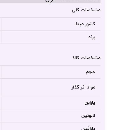
مشخصات کلی
کشور مبدا
برند
مشخصات کالا
حجم
مواد اثر گذار
پارابن
لالونین
پارافین