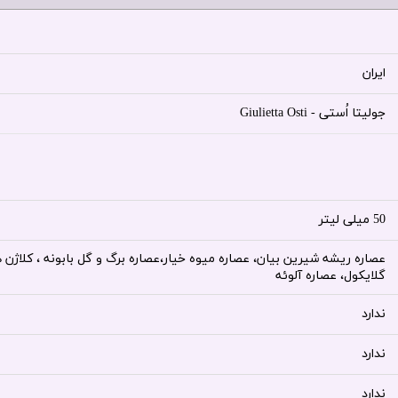
ایران
جولیتا اُستی - Giulietta Osti
50 میلی لیتر
عصاره ریشه شیرین بیان، عصاره میوه خیار،عصاره برگ و گل بابونه ، کلاژ
گلایکول، عصاره آلوئه
ندارد
ندارد
ندارد