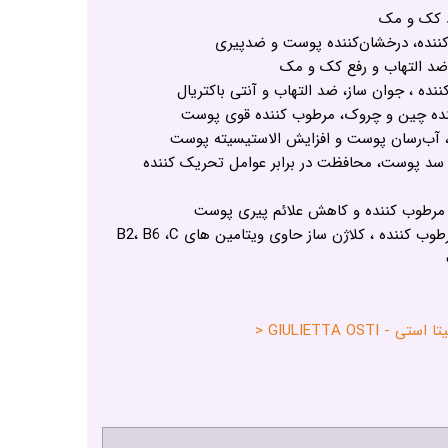
د کک و مک
ننده، درخشان‌کننده پوست و ضد‌پیری
 ضد التهاب و رفع کک و مک
نده ، جوان ساز، ضد التهاب و آنتی باکتریال
نده چین و چروک، مرطوب کننده قوی پوست
آب‌رسان پوست و افزایش الاستیسیته پوست
د سد پوست، محافظت در برابر عوامل تحریک کننده
 مرطوب کننده و کاهش علائم پیری پوست
عصاره آلوئه ورا : ضد التهاب ، مرطوب کننده ، کلاژن ساز حاوی ویتامین های B2، B6 ،C
GIULIETTA OS <