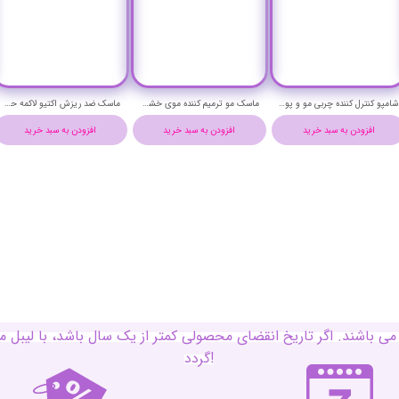
شامپو کنترل کننده چربی مو و پوست سر لاکمه حجم 1000 میلی لیتر- Lakme k.therapy purifying Shampoo
ماسک مو ترمیم کننده موی خشک و آسیب دیده لاکمه حجم 250 میلی لیتر - Lakme k.therapy repair hair mask
ماسک ضد ریزش اکتیو لاکمه حجم 1000 میلی لیتر - Lakme k.therapy active hair mask
افزودن به سبد خرید
افزودن به سبد خرید
افزودن به سبد خرید
ی باشند. اگر تاریخ انقضای محصولی کمتر از یک سال باشد، با لی
گردد!