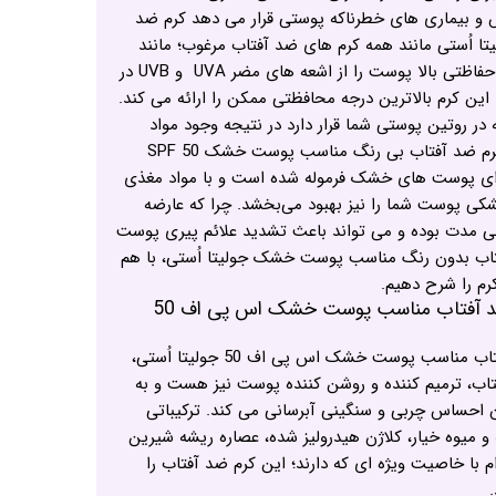
و بیماری های خطرناکه پوستی قرار می دهد کرم ضد
اُستی مانند همه کرم های ضد آفتاب مرغوب؛ مانند
یک عایق عمل کرده و با پوشش حفاظتی بالا پوست را از اشعه های مضر UVA و UVB در
امان نگه می‌دارد. اس پی اف 50 این کرم بالاترین درجه محافظتی ممکن را ارائه می کند.
 روتین پوستی شما قرار دارد در نتیجه وجود مواد
مغذی در آن بسیار مفید است. کرم ضد آفتاب بی رنگ مناسب پوست خشک SPF 50
رای پوست های خشک فرموله شده است و با مواد مغذی
کی پوست شما را نیز بهبود می‌بخشد. چرا که عارضه
 مدت بوده و می تواند باعث تشدید علائم پیری پوست
تاب بدون رنگ مناسب پوست خشک جولیتا اُستی، با هم
رم را شرح دهیم.
ویژگی های و ترکیبات کرم ضد آفتاب مناسب پوست خشک اس پی اف 50
همانطور که گفته شد کرم ضد آفتاب مناسب پوست خشک اس پی اف 50 جولیتا اُستی،
تاب، ترمیم کننده و روشن کننده پوست نیز هست و به
حساس چربی و سنگینی آبرسانی می کند. ترکیباتی
 میوه خیار، کلاژن هیدرولیز شده، عصاره ریشه شیرین
ام با خاصیت ویژه ای که دارند؛ این کرم ضد آفتاب را