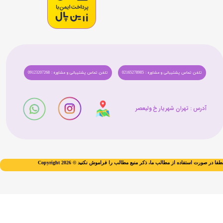
تلفن تماس پشتیبانی و مشاوره : 02165278985
تلفن تماس پشتیبانی و مشاوره : 09123207268