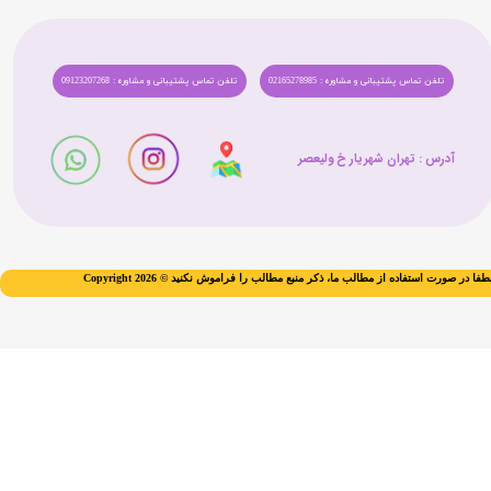
تلفن تماس پشتیبانی و مشاوره : 02165278985
تلفن تماس پشتیبانی و مشاوره : 09123207268