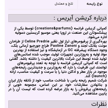
نوع رایحه
تلخ و معتدل
درباره کریشن آیریس :
کمپانی کریشن فرانسه (creations&parfums) توسط یکی از
پیشکسوتان این صنعت در اروپا یعنی موسیو کریستین دسولیه
اداره می‌شود.
بهره‌گیری از پرفیومرهای تراز اول نظیر Celine Predrie از طراحان
مونت بلانک لجند و Paoline Zanoni طراح جورجیو آرمانی بلک،
وجود دستگاه پیشرفته GC در آزمایشگاه و نیز استفاده از بهترین
مواد اولیه و به‌روزترین تجهیزات تولید، موجب شده اسانس‌های
تولید شده توسط این شرکت بالاترین کیفیت را داشته باشد. گفتنی
است که کمپانی کریشن فرانسه با توجه به تعدد پرفیومرهای
توانمند، این ظرفیت را دارد که به‌روزترین و جدیدترین رایحه‌های
موجود در بازار عطر و ادکلن دنیا را با سرعت و کیفیت مناسب، ارائه
(launch) کند.
شرکت شمیم رایحه یاس با شناخت مناسب خود از ذائقه بازار ایران
و بنانهادن سفارشات خود بر این اساس، مجموعه خوبی از
رایحه‌های پرفروش را به بازار عرضه کرده است که لیست آن را در
پایین مشاهده می‌کنید.
نظرات