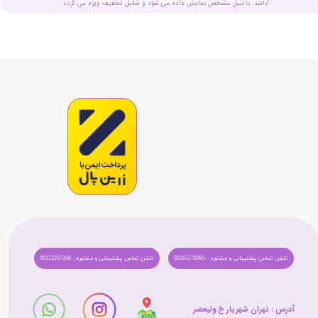
باشد، با لیبل مشخص نمایش داده می شود و شامل تخفیف ویژه می گردد!
تلفن تماس پشتیبانی و مشاوره : 02165278985
تلفن تماس پشتیبانی و مشاوره : 09123207268