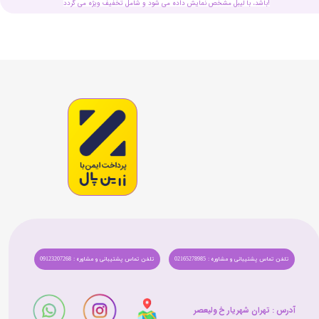
باشد، با لیبل مشخص نمایش داده می شود و شامل تخفیف ویژه می گردد!
تلفن تماس پشتیبانی و مشاوره : 02165278985
تلفن تماس پشتیبانی و مشاوره : 09123207268