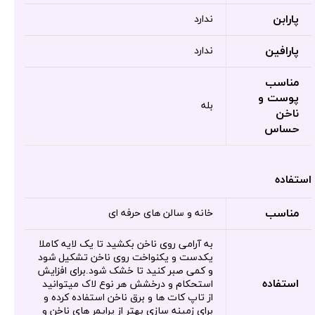
پارابن
ندارد
پارافین
ندارد
مناسب
پوست و
بله
ناخن
حساس
استفاده
مناسب
خانه و سالن های حرفه ای
به آرامی روی ناخن بکشید تا یک لایه کاملا
یکدست و یکنواخت روی ناخن تشکیل شود
و کمی صبر کنید تا خشک شود.برای افزایش
استفاده
استحکام و درخشش هر نوع لاک میتوانید
از تاپ کات ها و برق ناخن استفاده کرده و
برای زمینه سازی بهتر از پرایمر های ناخن و