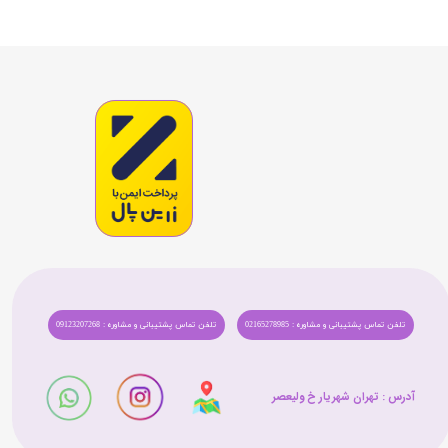
تلفن تماس پشتیبانی و مشاوره : 02165278985
تلفن تماس پشتیبانی و مشاوره : 09123207268