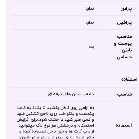
پارابن
ندارد
پارافین
ندارد
مناسب
پوست و
بله
ناخن
حساس
استفاده
مناسب
خانه و سالن های حرفه ای
به آرامی روی ناخن بکشید تا یک لایه کاملا
یکدست و یکنواخت روی ناخن تشکیل شود
و کمی صبر کنید تا خشک شود.برای افزایش
استفاده
استحکام و درخشش هر نوع لاک میتوانید
از تاپ کات ها و برق ناخن استفاده کرده و
برای زمینه سازی بهتر از پرایمر های ناخن و