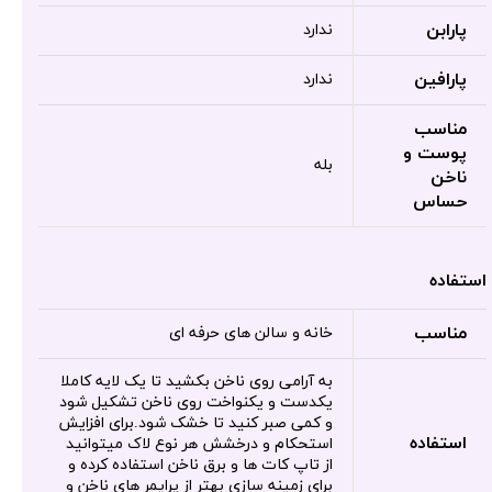
پارابن
ندارد
پارافین
ندارد
مناسب
پوست و
بله
ناخن
حساس
استفاده
مناسب
خانه و سالن های حرفه ای
به آرامی روی ناخن بکشید تا یک لایه کاملا
یکدست و یکنواخت روی ناخن تشکیل شود
و کمی صبر کنید تا خشک شود.برای افزایش
استفاده
استحکام و درخشش هر نوع لاک میتوانید
از تاپ کات ها و برق ناخن استفاده کرده و
برای زمینه سازی بهتر از پرایمر های ناخن و