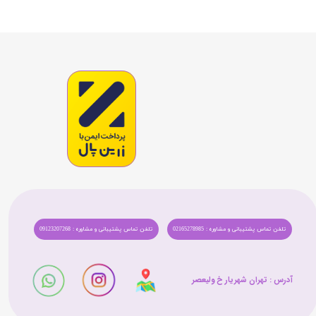
تلفن تماس پشتیبانی و مشاوره : 02165278985
تلفن تماس پشتیبانی و مشاوره : 09123207268