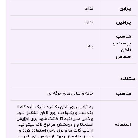
پارابن
ندارد
پارافین
ندارد
مناسب
پوست و
بله
ناخن
حساس
استفاده
مناسب
خانه و سالن های حرفه ای
به آرامی روی ناخن بکشید تا یک لایه کاملا
یکدست و یکنواخت روی ناخن تشکیل شود
و کمی صبر کنید تا خشک شود.برای افزایش
استفاده
استحکام و درخشش هر نوع لاک میتوانید
از تاپ کات ها و برق ناخن استفاده کرده و
برای زمینه سازی بهتر از پرایمر های ناخن و