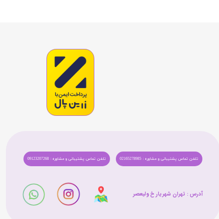
تلفن تماس پشتیبانی و مشاوره : 02165278985
تلفن تماس پشتیبانی و مشاوره : 09123207268